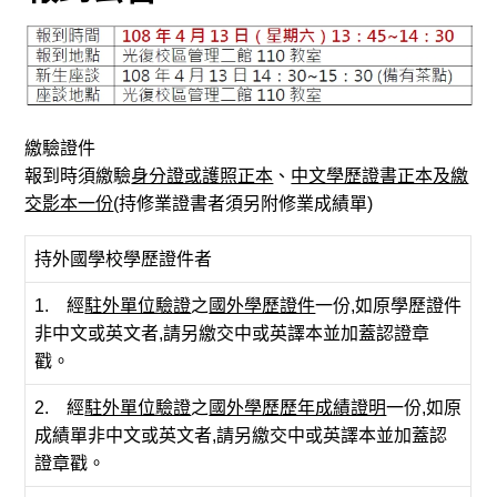
繳驗證件
報到時須繳驗
身分證或護照正本
、
中文學歷證書正本及繳
交影本一份
(持修業證書者須另附修業成績單)
持外國學校學歷證件者
1. 經
駐外單位驗證
之
國外學歷證件
一份,如原學歷證件
非中文或英文者,請另繳交中或英譯本並加蓋認證章
戳。
2. 經
駐外單位驗證
之
國外學歷歷年成績證明
一份,如原
成績單非中文或英文者,請另繳交中或英譯本並加蓋認
證章戳。