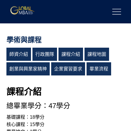
Skip
to
陽明交通大學 GLOBAL MBA
陽明交通大學 企業管理碩士學位學程
content
學術與課程
師資介紹
行政團隊
課程介紹
課程地圖
創業與興業家精神
企業實習要求
畢業流程
課程介紹
總畢業學分：47學分
基礎課程：18學分
核心課程：15學分