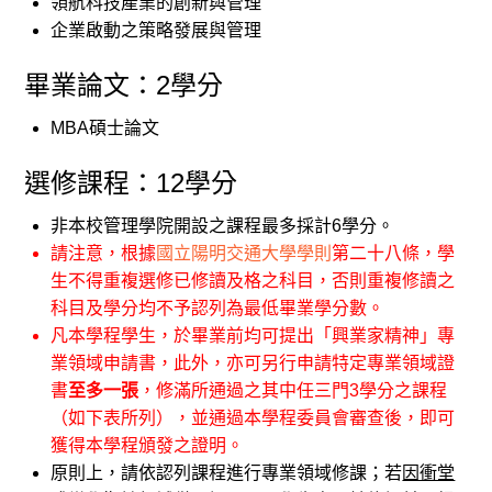
領航科技產業的創新與管理
企業啟動之策略發展與管理
畢業論文：2學分
MBA碩士論文
選修課程：12學分
非本校管理學院開設之課程最多採計6學分。
請注意，根據
國立陽明交通大學學則
第二十八條，學
生不得重複選修已修讀及格之科目，否則重複修讀之
科目及學分均不予認列為最低畢業學分數。
凡本學程學生，於畢業前均可提出「興業家精神」專
業領域申請書，此外，亦可另行申請特定專業領域證
書
至多一張
，修滿所通過之其中任三門3學分之課程
（如下表所列），並通過本學程委員會審查後，即可
獲得本學程頒發之證明。
原則上，請依認列課程進行專業領域修課；若
因衝堂